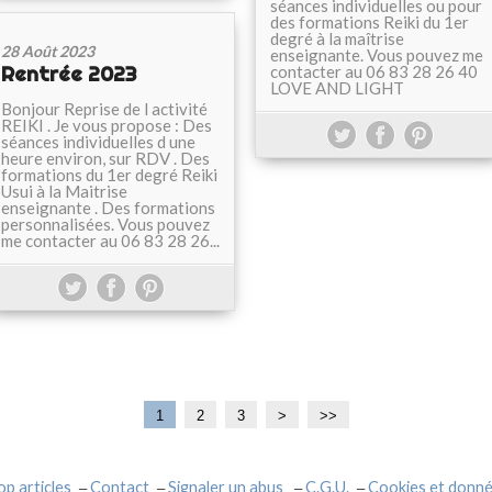
séances individuelles ou pour
des formations Reiki du 1er
degré à la maîtrise
28 Août 2023
enseignante. Vous pouvez me
Rentrée 2023
contacter au 06 83 28 26 40
LOVE AND LIGHT
Bonjour Reprise de l activité
REIKI . Je vous propose : Des
séances individuelles d une
heure environ, sur RDV . Des
formations du 1er degré Reiki
Usui à la Maitrise
enseignante . Des formations
personnalisées. Vous pouvez
me contacter au 06 83 28 26...
1
2
3
>
>>
op articles
Contact
Signaler un abus
C.G.U.
Cookies et donné